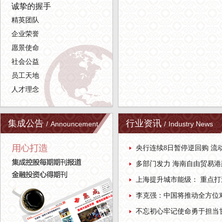
诚挚的握手
精英团队
企业荣誉
愿景使命
社会公益
员工天地
人才理念
集成公告
行业资讯
/
Announcement
/
Industry News
央行连续8日暂停逆回购 流
多部门发力 海南自由贸易
上海提升城市能级： 重点打
李克强：中国将推动全方位对
不忘初心牢记使命勇于担当甘