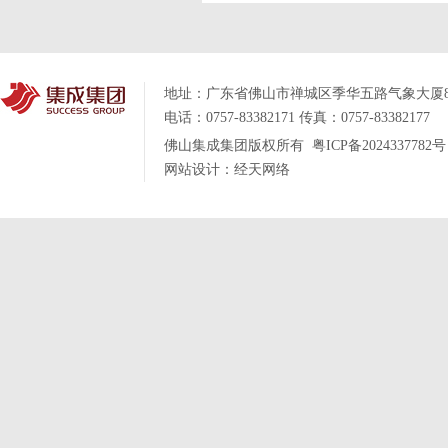
地址：
广东省佛山市禅城区季华五路气象大厦
电话：0757-83382171
传真：0757-83382177
佛山集成集团版权所有
粤ICP备2024337782号
网站设计：
经天网络