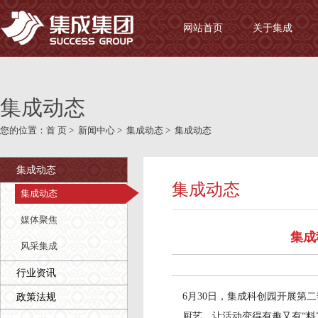
网站首页
关于集成
集成动态
您的位置：
首 页
>
新闻中心
>
集成动态
>
集成动态
集成动态
集成动态
集成动态
媒体聚焦
集成
风采集成
行业资讯
6月30日，集成科创园开展第
政策法规
厨艺，让活动变得有趣又有“料