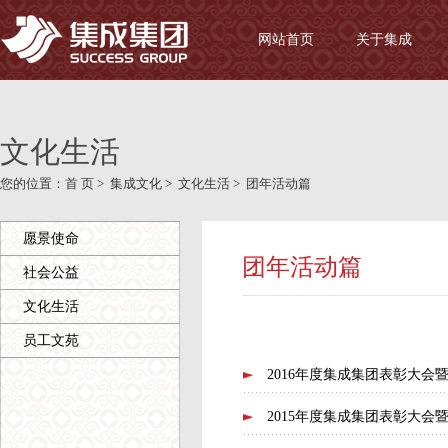
网站首页
关于集成
文化生活
您的位置：
首 页
>
集成文化
>
文化生活
>
团年活动篇
愿景使命
团年活动篇
社会公益
文化生活
员工文苑
2016年度集成集团表彰大会
2015年度集成集团表彰大会