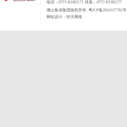
电话：0757-83382171
传真：0757-83382177
佛山集成集团版权所有
粤ICP备2024337782号
网站设计：
经天网络